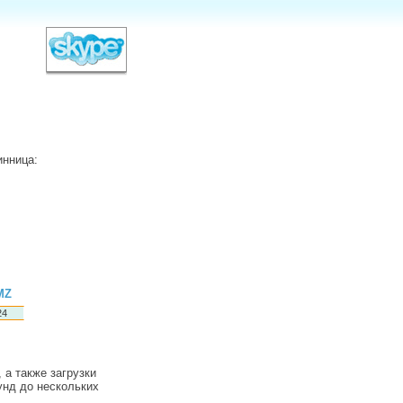
инница:
MZ
 а также загрузки
унд до нескольких