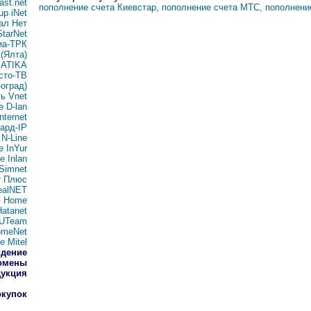
st.net
пополнение счета Киевстар
,
пополнение счета МТС,
пополнение
p iNet
ал Нет
tarNet
иа-ТРК
 (Ялта)
ATIKA
сто-ТВ
оград)
ь Vnet
 D-lan
nternet
ард-IP
N-Line
 InYur
 Inlan
Simnet
т Плюс
ealNET
G Home
atanet
 UTeam
omeNet
 Mitel
идение
домены
дукция
окупок