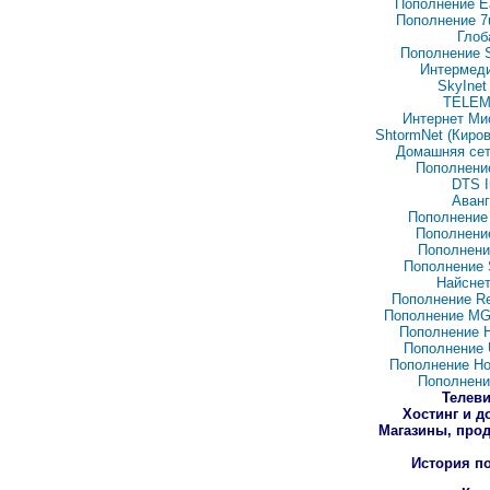
Пополнение Ea
Пополнение 7u
Глоб
Пополнение S
Интермед
SkyInet
TELEM
Интернет Ми
ShtormNet (Киров
Домашняя сет
Пополнение
DTS I
Аванг
Пополнение 
Пополнение
Пополнение
Пополнение 
Найсне
Пополнение R
Пополнение M
Пополнение H
Пополнение
Пополнение H
Пополнение
Телев
Хостинг и 
Магазины, про
История п