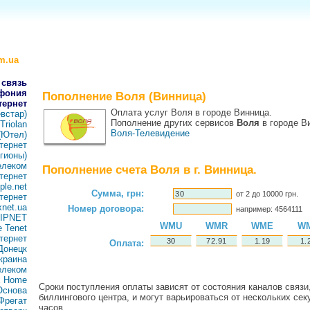
m.ua
 связь
фония
Пополнение Воля (Винница)
тернет
Оплата услуг Воля в городе Винница.
встар)
Пополнение других сервисов
Воля
в городе В
Triolan
Воля-Телевидение
 (Ютел)
тернет
гионы)
елеком
Пополнение счета Воля в г. Винница.
тернет
ple.net
Сумма, грн:
от 2 до 10000 грн.
тернет
net.ua
Номер договора:
например: 4564111
 IPNET
WMU
WMR
WME
W
 Tenet
тернет
Оплата:
 Донецк
краина
елеком
x Home
Сроки поступления оплаты зависят от состояния каналов связи,
Основа
биллингового центра, и могут варьироваться от нескольких сек
Фрегат
часов.