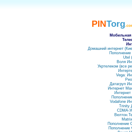
PIN
Torg
.co
Мобильная
Теле
Ин
Домашний интернет (Кие
Пополнение 
Utel
Воля Ин
Укртелеком (все ре
Интерт
Vega: Ин
Peo
Датагруп Ин
Интернет Max
Интернет
Пополнение
Vodafone Ин
Trinity
CDMA-У
Велтон.Т
Matri
Пополнение 
Пополнение 