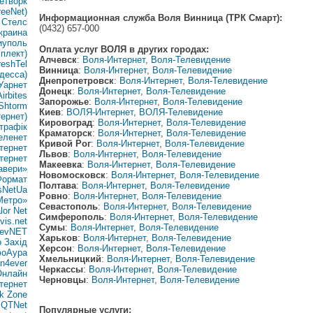
етворк
reeNet)
Информационная служба Воля Винница (ТРК Смарт):
 Стелс
(0432) 657-000
краина
риуполь
Оплата услуг ВОЛЯ в других городах:
плект)
Алчевск
:
Воля-Интернет
,
Воля-Телевидение
eshTel
Винница
:
Воля-Интернет
,
Воля-Телевидение
десса)
Днепропетровск
:
Воля-Интернет
,
Воля-Телевидение
Уарнет
Донецк
:
Воля-Интернет
,
Воля-Телевидение
irbites
Запорожье
:
Воля-Интернет
,
Воля-Телевидение
Shtorm
Киев
:
ВОЛЯ-Интернет
,
ВОЛЯ-Телевидение
ернет)
Кировоград
:
Воля-Интернет
,
Воля-Телевидение
трафік
Краматорск
:
Воля-Интернет
,
Воля-Телевидение
еленет
Кривой Рог
:
Воля-Интернет
,
Воля-Телевидение
тернет
Львов
:
Воля-Интернет
,
Воля-Телевидение
тернет
Макеевка
:
Воля-Интернет
,
Воля-Телевидение
авери»
Новомосковск
:
Воля-Интернет
,
Воля-Телевидение
Формат
Полтава
:
Воля-Интернет
,
Воля-Телевидение
sNetUa
Ровно
:
Воля-Интернет
,
Воля-Телевидение
Метро»
Севастополь
:
Воля-Интернет
,
Воля-Телевидение
or Net
Симферополь
:
Воля-Интернет
,
Воля-Телевидение
vis.net
Сумы
:
Воля-Интернет
,
Воля-Телевидение
ievNET
Харьков
:
Воля-Интернет
,
Воля-Телевидение
 Захід
Херсон
:
Воля-Интернет
,
Воля-Телевидение
фоАура
Хмельницкий
:
Воля-Интернет
,
Воля-Телевидение
n4ever
Черкассы
:
Воля-Интернет
,
Воля-Телевидение
Онлайн
Черновцы
:
Воля-Интернет
,
Воля-Телевидение
тернет
k Zone
 QTNet
Популярные услуги: