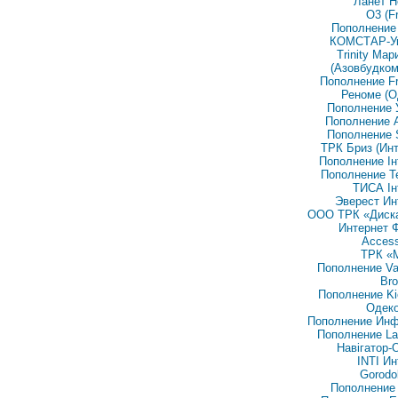
Ланет Н
O3 (F
Пополнение
КОМСТАР-У
Trinity Ма
(Азовбудком
Пополнение Fr
Реноме (О
Пополнение 
Пополнение A
Пополнение 
ТРК Бриз (Инт
Пополнение Ін
Пополнение Т
ТИСА Ін
Эверест Ин
ООО ТРК «Диск
Интернет 
Acces
ТРК «
Пополнение Val
Bro
Пополнение K
Одеко
Пополнение Ин
Пополнение La
Навігатор-
INTI Ин
Gorodo
Пополнение