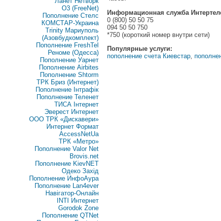
Ланет Нетворк
O3 (FreeNet)
Информационная служба Интертел
Пополнение Стелс
0 (800) 50 50 75
КОМСТАР-Украина
094 50 50 750
Trinity Мариуполь
*750 (короткий номер внутри сети)
(Азовбудкомплект)
Пополнение FreshTel
Популярные услуги:
Реноме (Одесса)
пополнение счета Киевстар
,
пополне
Пополнение Уарнет
Пополнение Airbites
Пополнение Shtorm
ТРК Бриз (Интернет)
Пополнение Інтрафік
Пополнение Теленет
ТИСА Інтернет
Эверест Интернет
ООО ТРК «Дискавери»
Интернет Формат
AccessNetUa
ТРК «Метро»
Пополнение Valor Net
Brovis.net
Пополнение KievNET
Одеко Захід
Пополнение ИнфоАура
Пополнение Lan4ever
Навігатор-Онлайн
INTI Интернет
Gorodok Zone
Пополнение QTNet