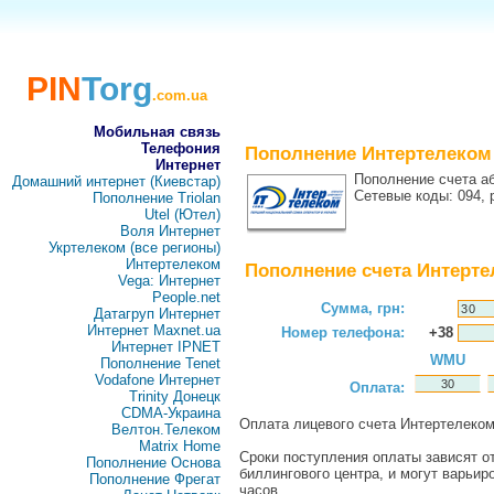
PIN
Torg
.com.ua
Мобильная связь
Телефония
Пополнение Интертелеком
Интернет
Пополнение счета аб
Домашний интернет (Киевстар)
Сетевые коды: 094,
Пополнение Triolan
Utel (Ютел)
Воля Интернет
Укртелеком (все регионы)
Интертелеком
Пополнение счета Интерт
Vega: Интернет
People.net
Сумма, грн:
Датагруп Интернет
Интернет Maxnet.ua
Номер телефона:
+38
Интернет IPNET
WMU
Пополнение Tenet
Vodafone Интернет
Оплата:
Trinity Донецк
CDMA-Украина
Оплата лицевого счета Интертелеко
Велтон.Телеком
Matrix Home
Сроки поступления оплаты зависят от
Пополнение Основа
биллингового центра, и могут варьир
Пополнение Фрегат
часов.