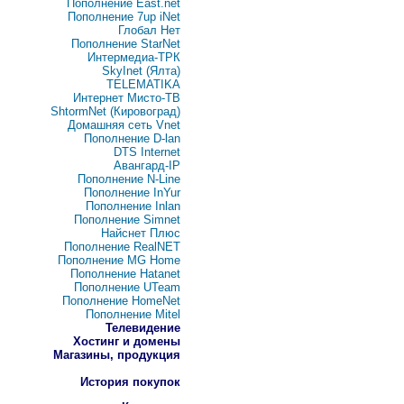
Пополнение East.net
Пополнение 7up iNet
Глобал Нет
Пополнение StarNet
Интермедиа-ТРК
SkyInet (Ялта)
TELEMATIKA
Интернет Мисто-ТВ
ShtormNet (Кировоград)
Домашняя сеть Vnet
Пополнение D-lan
DTS Internet
Авангард-IP
Пополнение N-Line
Пополнение InYur
Пополнение Inlan
Пополнение Simnet
Найснет Плюс
Пополнение RealNET
Пополнение MG Home
Пополнение Hatanet
Пополнение UTeam
Пополнение HomeNet
Пополнение Mitel
Телевидение
Хостинг и домены
Магазины, продукция
История покупок