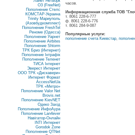
Ланет Нетворк
часов.
O3 (FreeNet)
Пополнение Стелс
Информационная служба ТОВ "Глоб
КОМСТАР-Украина
т. 8061 228-6-777
Trinity Мариуполь
ф. 8061 228-6-776
(Азовбудкомплект)
т. 8061 284-9-087
Пополнение FreshTel
Реноме (Одесса)
Популярные услуги:
Пополнение Уарнет
пополнение счета Киевстар
,
пополне
Пополнение Airbites
Пополнение Shtorm
ТРК Бриз (Интернет)
Пополнение Інтрафік
Пополнение Теленет
ТИСА Інтернет
Эверест Интернет
ООО ТРК «Дискавери»
Интернет Формат
AccessNetUa
ТРК «Метро»
Пополнение Valor Net
Brovis.net
Пополнение KievNET
Одеко Захід
Пополнение ИнфоАура
Пополнение Lan4ever
Навігатор-Онлайн
INTI Интернет
Gorodok Zone
Пополнение QTNet