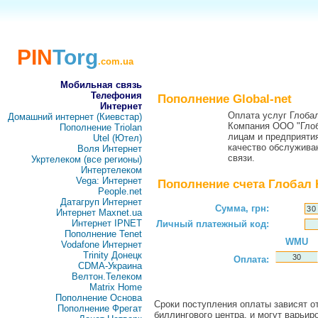
PIN
Torg
.com.ua
Мобильная связь
Телефония
Пополнение Global-net
Интернет
Оплата услуг Глоба
Домашний интернет (Киевстар)
Компания ООО "Глоб
Пополнение Triolan
лицам и предприяти
Utel (Ютел)
качество обслужива
Воля Интернет
связи.
Укртелеком (все регионы)
Интертелеком
Vega: Интернет
Пополнение счета Глобал 
People.net
Датагруп Интернет
Сумма, грн:
Интернет Maxnet.ua
Интернет IPNET
Личный платежный код:
Пополнение Tenet
WMU
Vodafone Интернет
Trinity Донецк
Оплата:
CDMA-Украина
Велтон.Телеком
Matrix Home
Пополнение Основа
Сроки поступления оплаты зависят от
Пополнение Фрегат
биллингового центра, и могут варьир