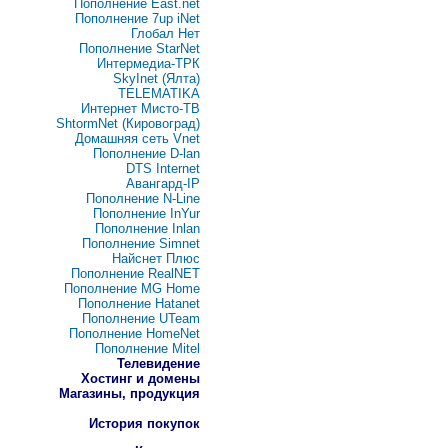
Пополнение East.net
Пополнение 7up iNet
Глобал Нет
Пополнение StarNet
Интермедиа-ТРК
SkyInet (Ялта)
TELEMATIKA
Интернет Мисто-ТВ
ShtormNet (Кировоград)
Домашняя сеть Vnet
Пополнение D-lan
DTS Internet
Авангард-IP
Пополнение N-Line
Пополнение InYur
Пополнение Inlan
Пополнение Simnet
Найснет Плюс
Пополнение RealNET
Пополнение MG Home
Пополнение Hatanet
Пополнение UTeam
Пополнение HomeNet
Пополнение Mitel
Телевидение
Хостинг и домены
Магазины, продукция
История покупок