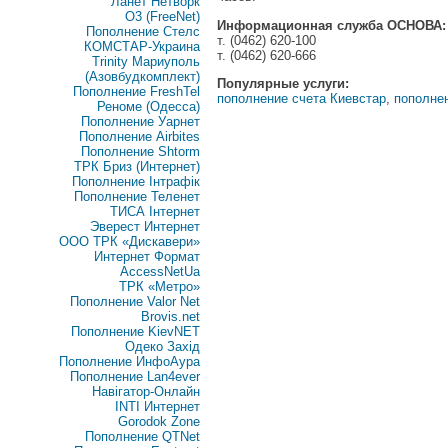
Ланет Нетворк
O3 (FreeNet)
Информационная служба ОСНОВА:
Пополнение Стелс
т. (0462) 620-100
КОМСТАР-Украина
т. (0462) 620-666
Trinity Мариуполь
(Азовбудкомплект)
Популярные услуги:
Пополнение FreshTel
пополнение счета Киевстар
,
пополне
Реноме (Одесса)
Пополнение Уарнет
Пополнение Airbites
Пополнение Shtorm
ТРК Бриз (Интернет)
Пополнение Інтрафік
Пополнение Теленет
ТИСА Інтернет
Эверест Интернет
ООО ТРК «Дискавери»
Интернет Формат
AccessNetUa
ТРК «Метро»
Пополнение Valor Net
Brovis.net
Пополнение KievNET
Одеко Захід
Пополнение ИнфоАура
Пополнение Lan4ever
Навігатор-Онлайн
INTI Интернет
Gorodok Zone
Пополнение QTNet