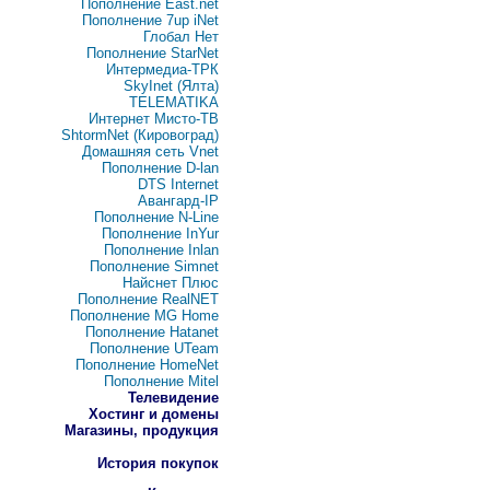
Пополнение East.net
Пополнение 7up iNet
Глобал Нет
Пополнение StarNet
Интермедиа-ТРК
SkyInet (Ялта)
TELEMATIKA
Интернет Мисто-ТВ
ShtormNet (Кировоград)
Домашняя сеть Vnet
Пополнение D-lan
DTS Internet
Авангард-IP
Пополнение N-Line
Пополнение InYur
Пополнение Inlan
Пополнение Simnet
Найснет Плюс
Пополнение RealNET
Пополнение MG Home
Пополнение Hatanet
Пополнение UTeam
Пополнение HomeNet
Пополнение Mitel
Телевидение
Хостинг и домены
Магазины, продукция
История покупок