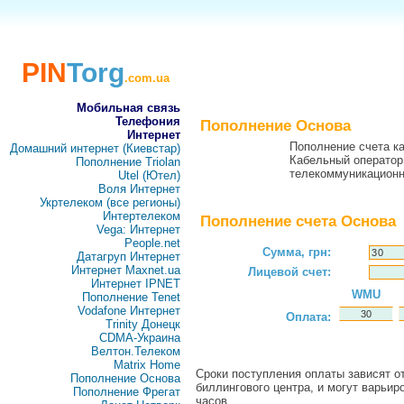
PIN
Torg
.com.ua
Мобильная связь
Телефония
Пополнение Основа
Интернет
Пополнение счета ка
Домашний интернет (Киевстар)
Кабельный оператор
Пополнение Triolan
телекоммуникационн
Utel (Ютел)
Воля Интернет
Укртелеком (все регионы)
Интертелеком
Пополнение счета Основа
Vega: Интернет
People.net
Сумма, грн:
Датагруп Интернет
Интернет Maxnet.ua
Лицевой счет:
Интернет IPNET
WMU
Пополнение Tenet
Vodafone Интернет
Оплата:
Trinity Донецк
CDMA-Украина
Велтон.Телеком
Matrix Home
Сроки поступления оплаты зависят от
Пополнение Основа
биллингового центра, и могут варьир
Пополнение Фрегат
часов.