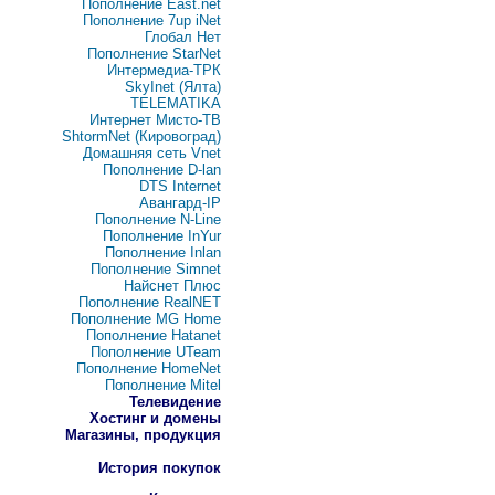
Пополнение East.net
Пополнение 7up iNet
Глобал Нет
Пополнение StarNet
Интермедиа-ТРК
SkyInet (Ялта)
TELEMATIKA
Интернет Мисто-ТВ
ShtormNet (Кировоград)
Домашняя сеть Vnet
Пополнение D-lan
DTS Internet
Авангард-IP
Пополнение N-Line
Пополнение InYur
Пополнение Inlan
Пополнение Simnet
Найснет Плюс
Пополнение RealNET
Пополнение MG Home
Пополнение Hatanet
Пополнение UTeam
Пополнение HomeNet
Пополнение Mitel
Телевидение
Хостинг и домены
Магазины, продукция
История покупок