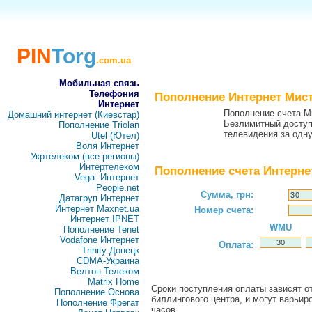
PIN
Torg
.com.ua
Мобильная связь
Телефония
Пополнение Интернет Мис
Интернет
Пополнение счета М
Домашний интернет (Киевстар)
Безлимитный доступ 
Пополнение Triolan
телевидения за одну
Utel (Ютел)
Воля Интернет
Укртелеком (все регионы)
Интертелеком
Пополнение счета Интерне
Vega: Интернет
People.net
Сумма, грн:
Датагруп Интернет
Интернет Maxnet.ua
Номер счета:
Интернет IPNET
WMU
Пополнение Tenet
Vodafone Интернет
Оплата:
Trinity Донецк
CDMA-Украина
Велтон.Телеком
Matrix Home
Сроки поступления оплаты зависят от
Пополнение Основа
биллингового центра, и могут варьир
Пополнение Фрегат
часов.