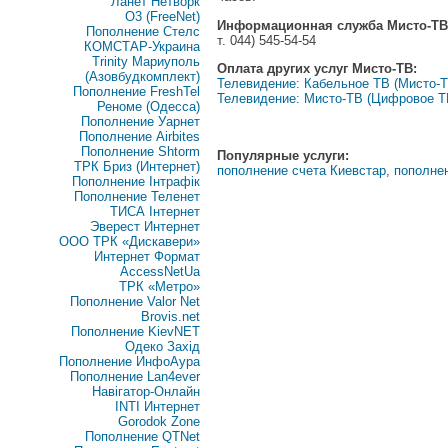
Ланет Нетворк
O3 (FreeNet)
Информационная служба Мисто-ТВ
Пополнение Стелс
т. 044) 545-54-54
КОМСТАР-Украина
Trinity Мариуполь
Оплата других услуг Мисто-ТВ:
(Азовбудкомплект)
Телевидение: Кабельное ТВ (Мисто-Т
Пополнение FreshTel
Телевидение: Мисто-ТВ (Цифровое Т
Реноме (Одесса)
Пополнение Уарнет
Пополнение Airbites
Пополнение Shtorm
Популярные услуги:
ТРК Бриз (Интернет)
пополнение счета Киевстар
,
пополне
Пополнение Інтрафік
Пополнение Теленет
ТИСА Інтернет
Эверест Интернет
ООО ТРК «Дискавери»
Интернет Формат
AccessNetUa
ТРК «Метро»
Пополнение Valor Net
Brovis.net
Пополнение KievNET
Одеко Захід
Пополнение ИнфоАура
Пополнение Lan4ever
Навігатор-Онлайн
INTI Интернет
Gorodok Zone
Пополнение QTNet