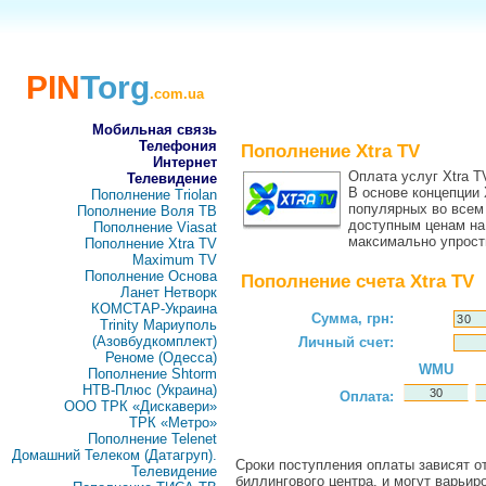
PIN
Torg
.com.ua
Мобильная связь
Телефония
Пополнение Xtra TV
Интернет
Оплата услуг Xtra T
Телевидение
В основе концепции 
Пополнение Triolan
популярных во всем
Пополнение Воля ТВ
доступным ценам на 
Пополнение Viasat
максимально упрости
Пополнение Xtra TV
Maximum TV
Пополнение Основа
Пополнение счета Xtra TV
Ланет Нетворк
КОМСТАР-Украина
Сумма, грн:
Trinity Мариуполь
(Азовбудкомплект)
Личный счет:
Реноме (Одесса)
WMU
Пополнение Shtorm
НТВ-Плюс (Украина)
Оплата:
ООО ТРК «Дискавери»
ТРК «Метро»
Пополнение Telenet
Домашний Телеком (Датагруп).
Сроки поступления оплаты зависят от
Телевидение
биллингового центра, и могут варьир