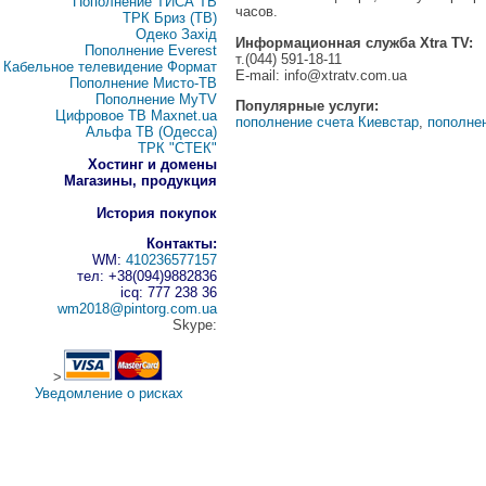
Пополнение ТИСА ТВ
часов.
ТРК Бриз (ТВ)
Одеко Захід
Информационная служба Xtra TV:
Пополнение Everest
т.(044) 591-18-11
Кабельное телевидение Формат
E-mail:
info@xtratv.com.ua
Пополнение Мисто-ТВ
Пополнение MyTV
Популярные услуги:
Цифровое ТВ Maxnet.ua
пополнение счета Киевстар
,
пополне
Альфа ТВ (Одесса)
ТРК "СТЕК"
Хостинг и домены
Магазины, продукция
История покупок
Контакты:
WM:
410236577157
тел: +38(094)9882836
icq: 777 238 36
wm2018@pintorg.com.ua
Skype:
>
Уведомление о рисках