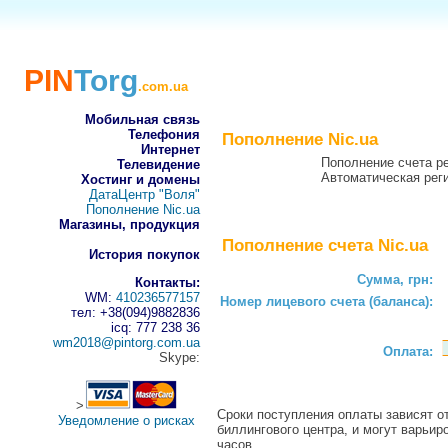
PIN
Torg
.com.ua
Мобильная связь
Телефония
Пополнение Nic.ua
Интернет
Пополнение счета р
Телевидение
Автоматическая рег
Хостинг и домены
ДатаЦентр "Воля"
Пополнение Nic.ua
Магазины, продукция
Пополнение счета Nic.ua
История покупок
Сумма, грн:
Контакты:
WM:
410236577157
Номер лицевого счета (баланса):
тел: +38(094)9882836
icq: 777 238 36
wm2018@pintorg.com.ua
Оплата:
Skype:
>
Сроки поступления оплаты зависят от
Уведомление о рисках
биллингового центра, и могут варьир
часов.