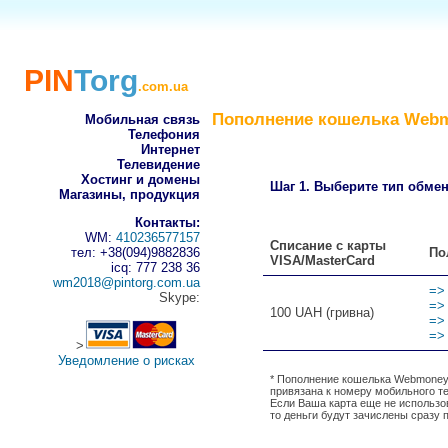
PIN
Torg
.com.ua
Пополнение кошелька Webmo
Мобильная связь
Телефония
Интернет
Телевидение
Хостинг и домены
Шаг 1. Выберите тип обмен
Магазины, продукция
Контакты:
WM:
410236577157
Списание с карты
По
тел: +38(094)9882836
VISA/MasterCard
icq: 777 238 36
wm2018@pintorg.com.ua
=>
Skype:
=>
100 UAH (гривна)
=>
=>
>
Уведомление о рисках
* Пополнение кошелька Webmoney
привязана к номеру мобильного т
Если Ваша карта еще не использо
то деньги будут зачислены сразу 