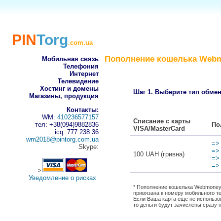
PIN
Torg
.com.ua
Пополнение кошелька Webmo
Мобильная связь
Телефония
Интернет
Телевидение
Хостинг и домены
Шаг 1. Выберите тип обмен
Магазины, продукция
Контакты:
WM:
410236577157
Списание с карты
По
тел: +38(094)9882836
VISA/MasterCard
icq: 777 238 36
wm2018@pintorg.com.ua
=>
Skype:
=>
100 UAH (гривна)
=>
=>
>
Уведомление о рисках
* Пополнение кошелька Webmoney
привязана к номеру мобильного т
Если Ваша карта еще не использо
то деньги будут зачислены сразу 